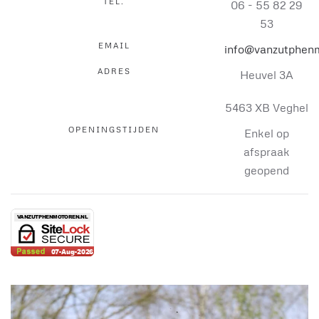
TEL.
06 - 55 82 29
53
EMAIL
info@vanzutphenm
ADRES
Heuvel 3A
5463 XB Veghel
OPENINGSTIJDEN
Enkel op
afspraak
geopend