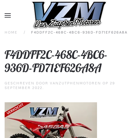
Overslaan en naar de inhoud gaan
HOME
F4DDFF2C-468C-4BC6-936D-FD71EF626A8A
F4DDFF2C-468C-4BC6-
936D-FD71EF626A8A
GESCHREVEN DOOR
VANZUTPHENMOTOREN
OP
29
SEPTEMBER 2022
.