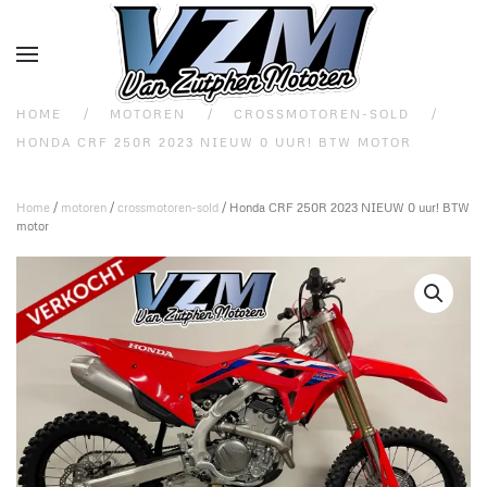
Overslaan en naar de inhoud gaan
HOME
MOTOREN
CROSSMOTOREN-SOLD
HONDA CRF 250R 2023 NIEUW 0 UUR! BTW MOTOR
Home
/
motoren
/
crossmotoren-sold
/ Honda CRF 250R 2023 NIEUW 0 uur! BTW
motor