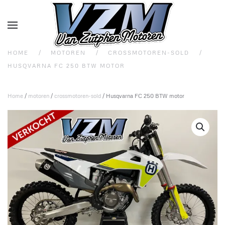
Overslaan en naar de inhoud gaan
HOME
MOTOREN
CROSSMOTOREN-SOLD
HUSQVARNA FC 250 BTW MOTOR
Home
/
motoren
/
crossmotoren-sold
/ Husqvarna FC 250 BTW motor