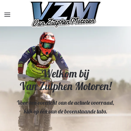
Overslaan en naar de inhoud gaan
Welkom bij
Van Zutphen Motoren!
Voor een overzicht van de actuele voorraad,
klik op één van de bovenstaande tabs.