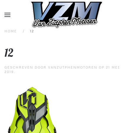
Overslaan en naar de inhoud gaan
HOME
12
12
GESCHREVEN DOOR
VANZUTPHENMOTOREN
OP
21 MEI
2019
.