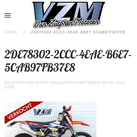
Overslaan en naar de inhoud gaan
HOME
2DE78302-2CCC-4EAE-B6E7-5CAB97FB37E8
2DE78302-2CCC-4EAE-B6E7-
5CAB97FB37E8
GESCHREVEN DOOR
VANZUTPHENMOTOREN
OP
18 JULI
2019
.