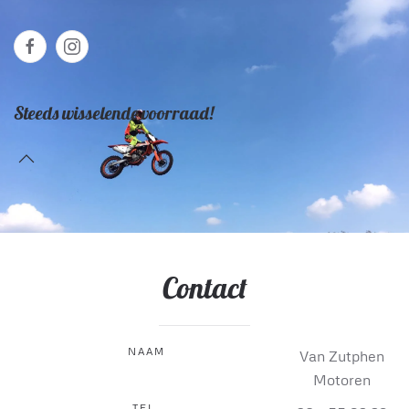
Steeds wisselende voorraad!
Contact
NAAM
Van Zutphen
Motoren
TEL.