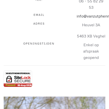
06 - 55 82 29
53
EMAIL
info@vanzutphenm
ADRES
Heuvel 3A
5463 XB Veghel
OPENINGSTIJDEN
Enkel op
afspraak
geopend