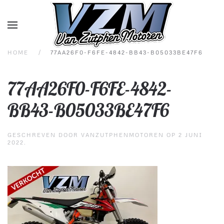
Overslaan en naar de inhoud gaan
HOME
77AA26F0-F6FE-4842-BB43-B05033BE47F6
77AA26F0-F6FE-4842-
BB43-B05033BE47F6
GESCHREVEN DOOR
VANZUTPHENMOTOREN
OP
2 JUNI
2022
.