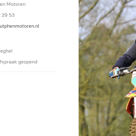
en Motoren
2 29 53
utphenmotoren.nl
eghel
afspraak geopend