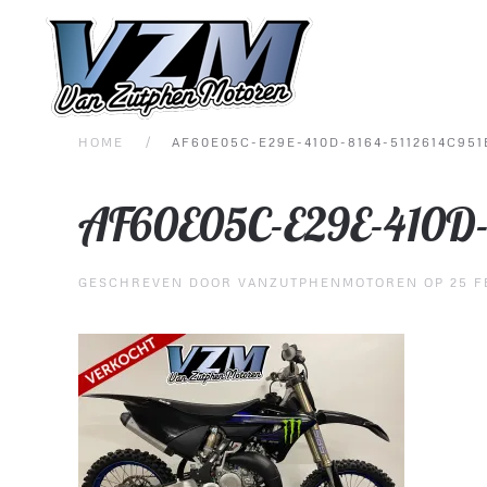
Overslaan en naar de inhoud gaan
HOME
AF60E05C-E29E-410D-8164-5112614C951
AF60E05C-E29E-410D-
GESCHREVEN DOOR
VANZUTPHENMOTOREN
OP
25 F