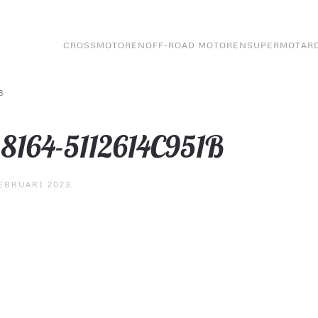
CROSSMOTOREN
OFF-ROAD MOTOREN
SUPERMOTAR
B
8164-5112614C951B
EBRUARI 2023
.