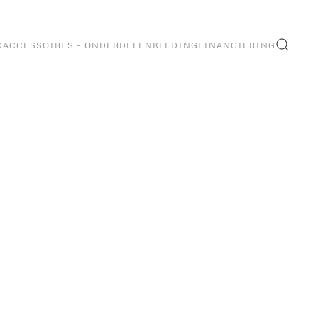
D
ACCESSOIRES – ONDERDELEN
KLEDING
FINANCIERING