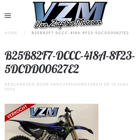
Overslaan en naar de inhoud gaan
HOME
B25B82F7-DCCC-418A-8F23-5DCDD00627E2
B25B82F7-DCCC-418A-8F23-
5DCDD00627E2
GESCHREVEN DOOR
VANZUTPHENMOTOREN
OP
12 JUNI
2023
.