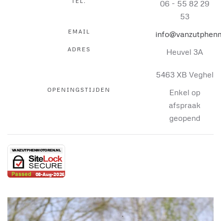
TEL.
06 - 55 82 29
53
EMAIL
info@vanzutphenm
ADRES
Heuvel 3A
5463 XB Veghel
OPENINGSTIJDEN
Enkel op
afspraak
geopend