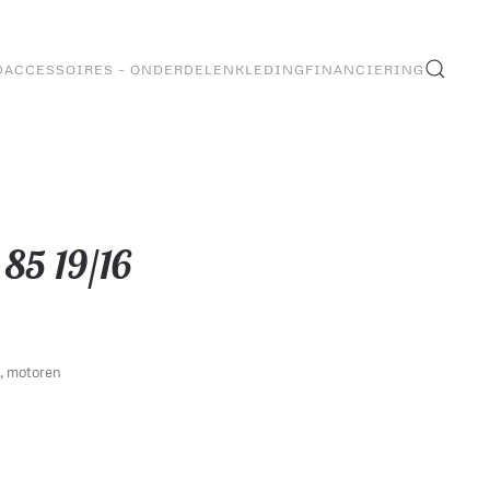
D
ACCESSOIRES – ONDERDELEN
KLEDING
FINANCIERING
5 19/16
,
motoren