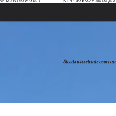
RF 125 NIEUW 0 uur!
KTM 450 EXC-F Six Days S
Steeds wisselende voorraa