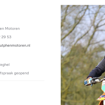
en Motoren
2 29 53
utphenmotoren.nl
eghel
afspraak geopend