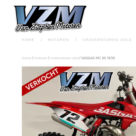
Overslaan en naar de inhoud gaan
HOME
MOTOREN
CROSSMOTOREN-SOLD
Home
/
motoren
/
crossmotoren-sold
/ GASGAS MC 85 19/16