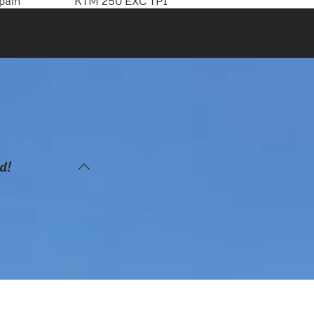
pain
KTM 250 EXC TPI
d!