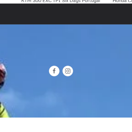
KTM 300 EXC TPI Six Days Portugal
Honda C