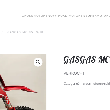
CROSSMOTOREN
OFF-ROAD MOTOREN
SUPERMOTAR
GASGAS MC 85 19/16
GASGAS MC 8
VERKOCHT
Categorieën:
crossmotoren-sold