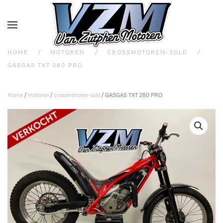
Overslaan en naar de inhoud gaan
HOME
MOTOREN
CROSSMOTOREN-SOLD
GASGAS TXT 280 PRO
Home
/
motoren
/
crossmotoren-sold
/ GASGAS TXT 280 PRO