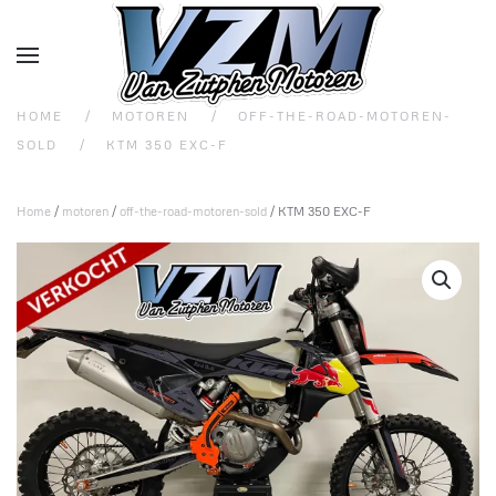
Overslaan en naar de inhoud gaan
HOME
MOTOREN
OFF-THE-ROAD-MOTOREN-
SOLD
KTM 350 EXC-F
Home
/
motoren
/
off-the-road-motoren-sold
/ KTM 350 EXC-F