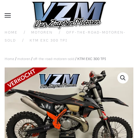
Overslaan en naar de inhoud gaan
HOME
MOTOREN
OFF-THE-ROAD-MOTOREN-
SOLD
KTM EXC 300 TPI
Home
/
motoren
/
off-the-road-motoren-sold
/ KTM EXC 300 TPI