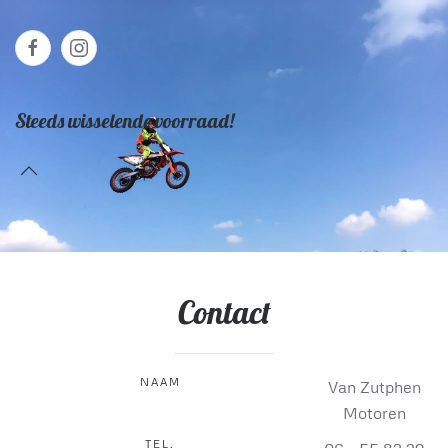
Steeds wisselende voorraad!
Contact
NAAM
Van Zutphen
Motoren
TEL.