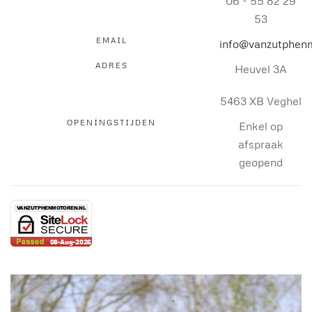
06 - 55 82 29
53
EMAIL
info@vanzutphenm
ADRES
Heuvel 3A
5463 XB Veghel
OPENINGSTIJDEN
Enkel op
afspraak
geopend