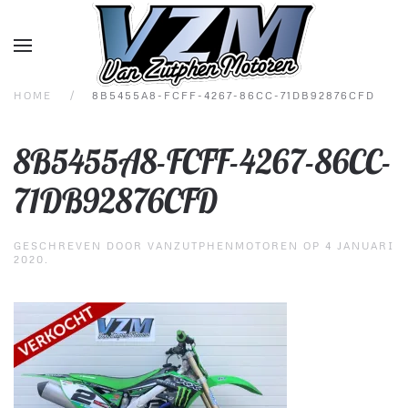
Overslaan en naar de inhoud gaan
HOME
8B5455A8-FCFF-4267-86CC-71DB92876CFD
8B5455A8-FCFF-4267-86CC-
71DB92876CFD
GESCHREVEN DOOR
VANZUTPHENMOTOREN
OP
4 JANUARI
2020
.