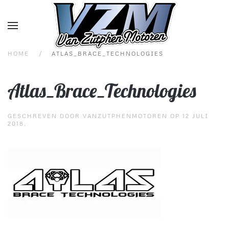
Overslaan en naar de inhoud gaan
HOME
ATLAS_BRACE_TECHNOLOGIES
Atlas_Brace_Technologies
GESCHREVEN DOOR
VANZUTPHENMOTOREN
OP
12 JULI
2018
.