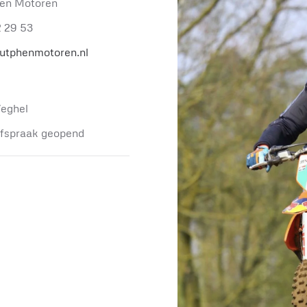
en Motoren
2 29 53
utphenmotoren.nl
eghel
afspraak geopend