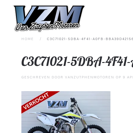
Overslaan en naar de inhoud gaan
HOME
C3C71021-5DBA-4F41-A0FB-BBA39D4215
C3C71021-5DBA-4F41
GESCHREVEN DOOR
VANZUTPHENMOTOREN
OP
9 AP