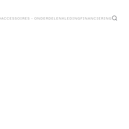
D
ACCESSOIRES – ONDERDELEN
KLEDING
FINANCIERING