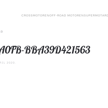
CROSSMOTOREN
OFF-ROAD MOTOREN
SUPERMOTAR
63
-A0FB-BBA39D421563
RIL 2020
.