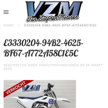
Overslaan en naar de inhoud gaan
HOME
E3330204-94B2-4625-BF67-A772A58C1E5C
E3330204-94B2-4625-
BF67-A772A58C1E5C
GESCHREVEN DOOR
VANZUTPHENMOTOREN
OP
28 MAART
2020
.