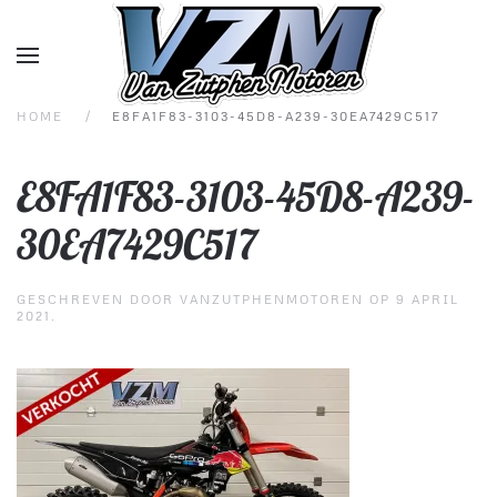
Overslaan en naar de inhoud gaan
HOME
E8FA1F83-3103-45D8-A239-30EA7429C517
E8FA1F83-3103-45D8-A239-
30EA7429C517
GESCHREVEN DOOR
VANZUTPHENMOTOREN
OP
9 APRIL
2021
.