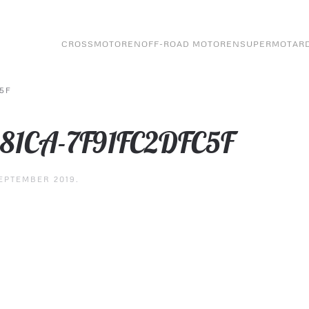
CROSSMOTOREN
OFF-ROAD MOTOREN
SUPERMOTAR
5F
-81CA-7F91FC2DFC5F
EPTEMBER 2019
.