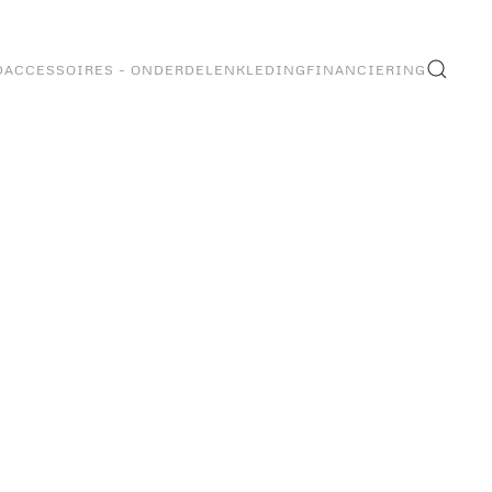
D
ACCESSOIRES – ONDERDELEN
KLEDING
FINANCIERING