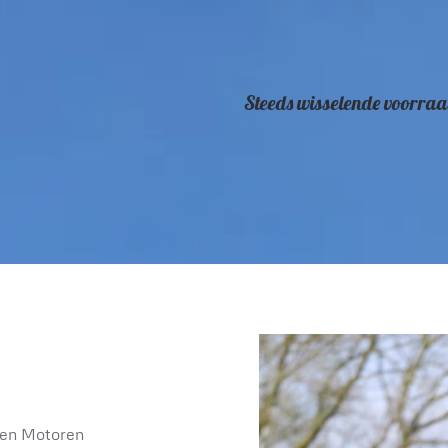
Steeds wisselende voorraa
en Motoren