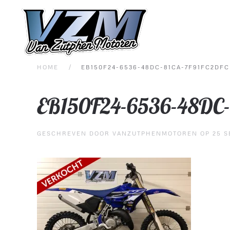
Overslaan en naar de inhoud gaan
HOME
EB150F24-6536-48DC-81CA-7F91FC2DFC
EB150F24-6536-48DC
GESCHREVEN DOOR
VANZUTPHENMOTOREN
OP
25 S