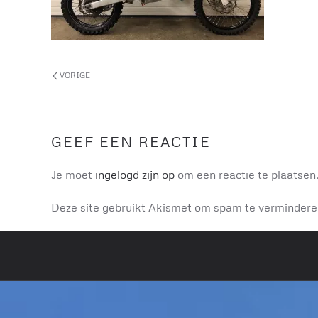
VORIGE
GEEF EEN REACTIE
Je moet
ingelogd zijn op
om een reactie te plaatsen
Deze site gebruikt Akismet om spam te verminder