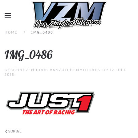
Overslaan en naar de inhoud gaan
HOME
IMG_0486
IMG_0486
GESCHREVEN DOOR
VANZUTPHENMOTOREN
OP
12 JULI
2018
.
VORIGE