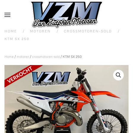
Overslaan en naar de inhoud gaan
HOME
MOTOREN
CROSSMOTOREN-SOLD
KTM SX 250
Home
/
motoren
/
crossmotoren-sold
/ KTM SX 250