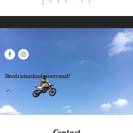
1
2
3
4
…
7
Steeds wisselende voorraad!
Contact