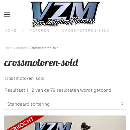
Overslaan en naar de inhoud gaan
HOME
MOTOREN
CROSSMOTOREN-SOLD
Home
/
motoren
/ crossmotoren-sold
crossmotoren-sold
crossmotoren-sold
Resultaat 1–12 van de 79 resultaten wordt getoond