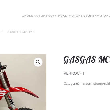
CROSSMOTOREN
OFF-ROAD MOTOREN
SUPERMOTAR
GASGAS MC 125
GASGAS MC 
VERKOCHT
Categorieën:
crossmotoren-sold