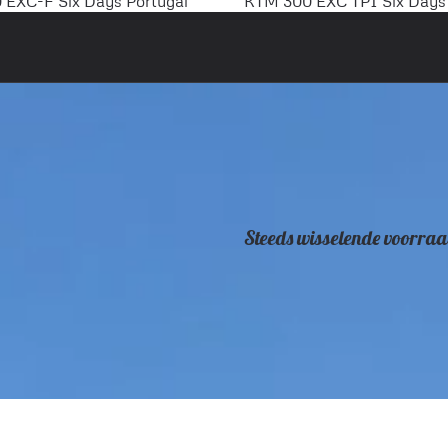
EXC-F Six Days Portugal
KTM 300 EXC TPI Six Days 
Steeds wisselende voorraa