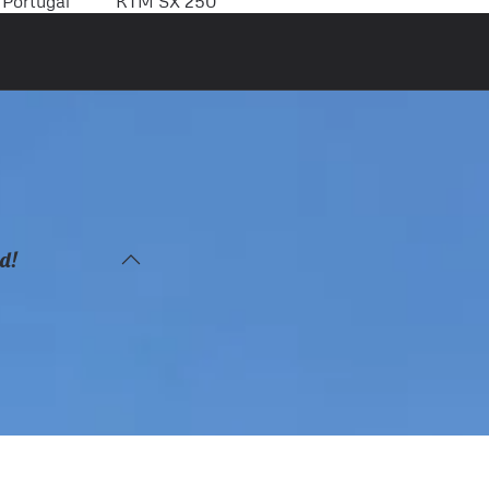
Portugal
KTM SX 250
d!