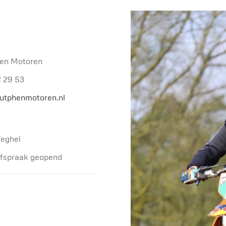
en Motoren
2 29 53
utphenmotoren.nl
eghel
afspraak geopend