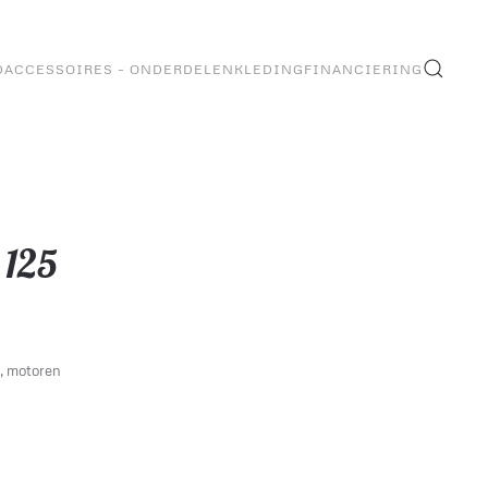
D
ACCESSOIRES – ONDERDELEN
KLEDING
FINANCIERING
125
,
motoren