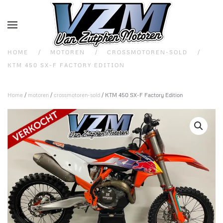
Overslaan en naar de inhoud gaan
HOME
MOTOREN
CROSSMOTOREN-SOLD
KTM 450 SX-F FACTORY EDITION
Home
/
motoren
/
crossmotoren-sold
/ KTM 450 SX-F Factory Edition